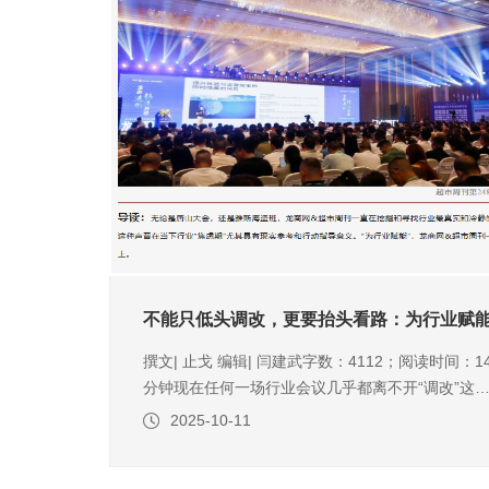
不能只低头调改，更要抬头看路：为行业赋能
撰文| 止戈 编辑| 闫建武字数：4112；阅读时间：1
分钟现在任何一场行业会议几乎都离不开“调改”这
话题，但对于调改是“无脑”吹捧、盲目上马，还是
2025-10-11
静思考、逻辑推导，这成为会议是否能为行业带来
性、建设性和指导性的关键。毕竟，零售商业的发