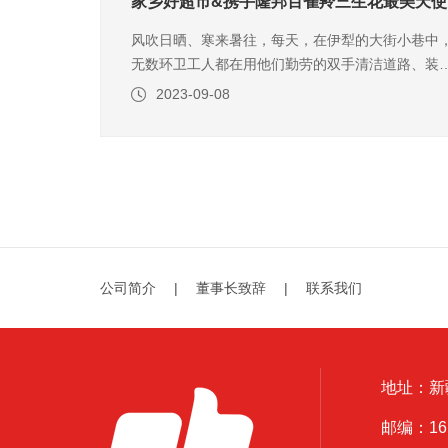
家乡好超市&携手隆邦百雀羚三生花最美天
风吹日晒、寒来暑往，每天，在伊犁的大街小巷中
无数环卫工人都在用他们勤劳的双手清洁道路、装
城市。环卫工人们的坚守为人们的生活增添了一份
2023-09-08
洁和舒适。在这里家乡好人向环卫工道一声“您们辛
苦了！”2023年9月8日，家乡好超市特联合隆邦百
羚三生花在伊宁市家乡好万力店、山东路店共同发
了“最...
公司简介
|
董事长致辞
|
联系我们
地址：新
邮编：161