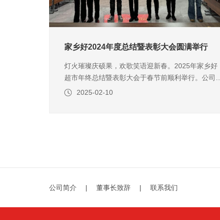
家乡好2024年度总结暨表彰大会圆满举行
灯火璀璨庆硕果，欢歌笑语迎新春。2025年家乡好
超市年终总结暨表彰大会于春节前顺利举行。公司
理层、总部全员、商超门店管理骨干齐聚一堂，
2025-02-10
以“家乡美好·从心出发”为主题，共同回顾年度奋斗
迹，展望高质量发展新征程。 年会在激情澎湃的开
场舞《苹果香》中拉开帷幕，由山东路店员工自编
演现代舞，展
公司简介
|
董事长致辞
|
联系我们