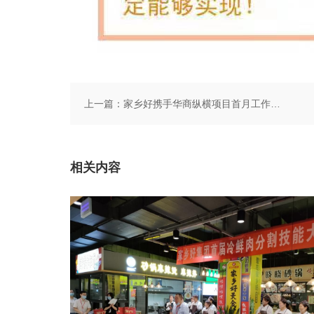
上一篇：
家乡好携手华商纵横项目首月工作学习总结会
相关内容