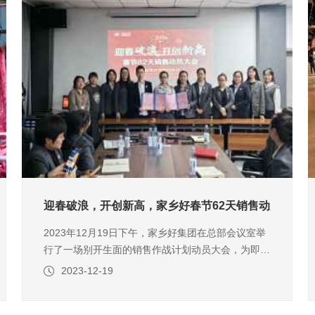
商零售咨询）
迎春破浪，开创新高，家乡好春节62天销售动员大会圆
2023年12月19日下午，家乡好集团在总部会议室举
行了一场别开生面的销售作战计划动员大会，为即将
到来的春节购物档期做好全面部署与准备。来自集团
2023-12-19
公司旗下所有直营门店店长、副店长及总部各部门负
责人共计80余人参加了本次大会。大会首先由公司