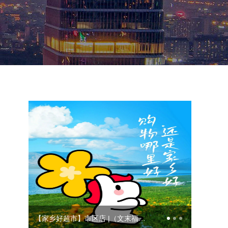
【家乡好超市】市区店 |（文末福利）赴一场丝路味觉之约，7月19日至7月24日，新疆特产旅游节福利抢先看！