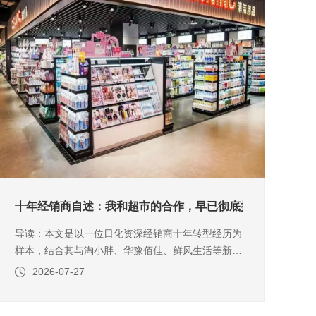
满召开~
十年经销商自述：我和超市的合作，早已彻底换了一套逻辑（
导读：本文是以一位日化资深经销商十年转型经历为
样本，结合其与淘小胖、华豫佰佳、鲜风生活等新零
售商超的深度合作案例，完整拆解了二十年时间里，
2026-07-27
经销商与超市之间发生的颠覆性关系转变。撰文|赖
章平 编辑|宋霜字数：5674；阅读时间：8分钟2015