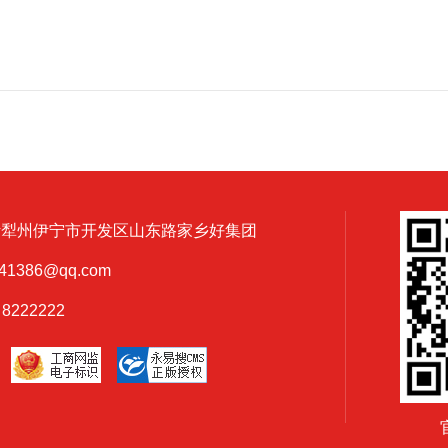
董事长助理王宇对外县团队不畏严寒全部到场参会表
示了感谢，同时宣读
伊犁州伊宁市开发区山东路家乡好集团
1386@qq.com
8222222