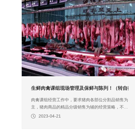
生鲜肉禽课组现场管理及保鲜与陈列！（转自微
肉禽课组经营工作中，要求猪肉各部位分割品销售为
主，猪肉商品的精品分级销售为辅的经营策略，不断
的宣导门店多做精品分级销售的营销思路，满足不同
2023-04-21
层次销售群体的购物需求，多元化的营销模式，从而
获取毛利。门店在经营销售中商品的品质，从开门到