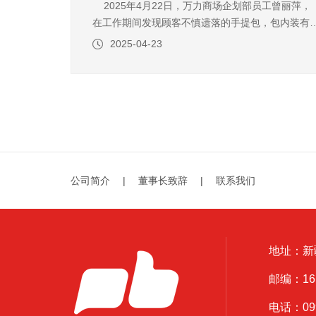
2025年4月22日，万力商场企划部员工曾丽萍，
在工作期间发现顾客不慎遗落的手提包，包内装有
值7万元的珠宝首饰及重要证件。面对贵重物品，李
2025-04-23
华第一时间上报公司，并通过多方联络迅速找到失
主。经核实无误后，所有财物完璧归赵。失主深受
动，于次日专程送来“拾
公司简介
|
董事长致辞
|
联系我们
地址：新
邮编：161
电话：0999