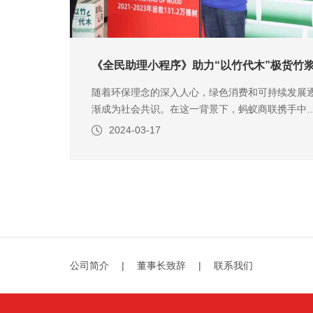
《全民助理小程序》助力“以竹代木”极货竹
随着环保理念的深入人心，绿色消费和可持续发展
渐成为社会共识。在这一背景下，蚂蚁商联携手中
绿化基金会、IGA及CGFChina共同发起了一场别开
2024-03-17
生面的公益活动——“以竹代木，翠我山河”3·12植
节公益活动。此次活动旨在通过倡导改变生活习惯
用可再生竹产品代替木制品，减少砍伐，保护森林
以实际行动
公司简介
|
董事长致辞
|
联系我们