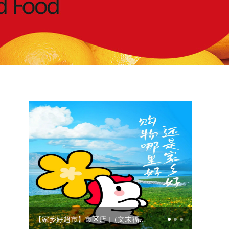
【家乡好超市】市区店 |（文末福利）周二！周二！周二好鲜日！6月30日仅限一天！锁定周二！错过必吃亏！